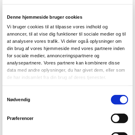
Sognepræst i Tårnby Kirke
Denne hjemmeside bruger cookies
Vi bruger cookies til at tilpasse vores indhold og
Infobrev med plan til forældre
annoncer, til at vise dig funktioner til sociale medier og til
at analysere vores trafik. Vi deler også oplysninger om
Plan for 8.C
din brug af vores hjemmeside med vores partnere inden
2026
for sociale medier, annonceringspartnere og
analysepartnere. Vores partnere kan kombinere disse
data med andre oplysninger, du har givet dem, eller som
13. september kl. 10: (OBS: søndag)
de har indsamlet fra din brug af deres tjenester.
Opstartsgudstjeneste i Tårnby Kirke for
S
konfirmander og forældre, efterfølgende
Nødvendig
a
m
informationsmøde.
t
Præferencer
15. september: Opstart på
y
k
konfirmationsforberedelse.