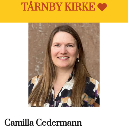
TÅRNBY KIRKE

Camilla Cedermann