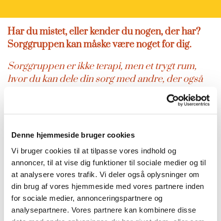
Har du mistet, eller kender du nogen, der har?
Sorggruppen kan måske være noget for dig.
Sorggruppen er ikke terapi, men et trygt rum,
hvor du kan dele din sorg med andre, der også
har mistet. Ingen sorg er ens - ligesom ingen
mennesker er ens - men det kan være en hjælp at
tale med nogen, der forstår. Sorgen forsvinder
ikke, men den kan blive lettere at bære, når man
Denne hjemmeside bruger cookies
deler den. En sorggruppe er et fællesskab, der
Vi bruger cookies til at tilpasse vores indhold og
kan give håb og livsmod i en svær tid.
annoncer, til at vise dig funktioner til sociale medier og til
at analysere vores trafik. Vi deler også oplysninger om
Sorggruppe forår/sommer 2026
din brug af vores hjemmeside med vores partnere inden
for sociale medier, annonceringspartnere og
Sognepræst Susanne Steensgaard begynder den
analysepartnere. Vores partnere kan kombinere disse
30. marts fra kl- 10-12.