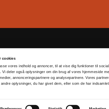
Tårnby Kirke

Englandsvej 332, 2770 Kastrup
 cookies
Telefon 32 50 41 95

passe vores indhold og annoncer, til at vise dig funktioner til soci
fik. Vi deler også oplysninger om din brug af vores hjemmeside m
 medier, annonceringspartnere og analysepartnere. Vores partne
Kontakt
Cookiepolitik
Tilgængelighedserklæring
ndre oplysninger, du har givet dem, eller som de har indsamlet 
Privatlivspolitik
Log på ChurchDesk
Præferencer
Statistik
Marketing