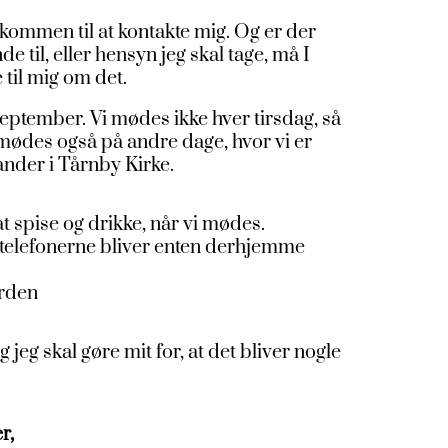
lkommen til at kontakte mig. Og er der
 til, eller hensyn jeg skal tage, må I
 til mig om det.
eptember. Vi mødes ikke hver tirsdag, så
mødes også på andre dage, hvor vi er
der i Tårnby Kirke.
at spise og drikke, når vi mødes.
å telefonerne bliver enten derhjemme
ården
 jeg skal gøre mit for, at det bliver nogle
r,