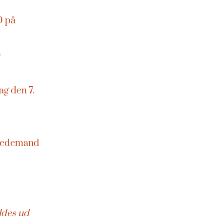
0 på
0
ag den 7.
6 Bedemand
15
ldes ud