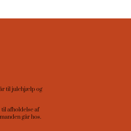
r til julehjælp og
til afholdelse af
irmanden går hos.