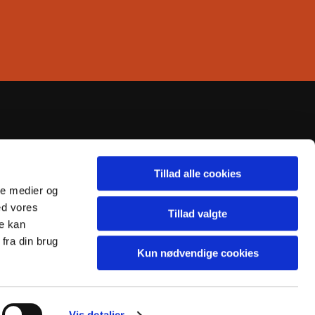
Tillad alle cookies
ale medier og
ed vores
Tillad valgte
re kan
fra din brug
Kun nødvendige cookies
Vis detaljer