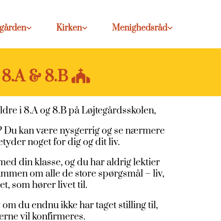
egården
Kirken
Menighedsråd
 8.A & 8.B

dre i 8.A og 8.B på Løjtegårdsskolen,
t? Du kan være nysgerrig og se nærmere
yder noget for dig og dit liv.
 din klasse, og du har aldrig lektier
sammen om alle de store spørgsmål – liv,
, som hører livet til.
m du endnu ikke har taget stilling til,
erne vil konfirmeres.