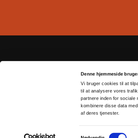
Denne hjemmeside bruger
Vi bruger cookies til at til
til at analysere vores tra
partnere inden for sociale
kombinere disse data med a
af deres tjenester.
S
Nødvendig