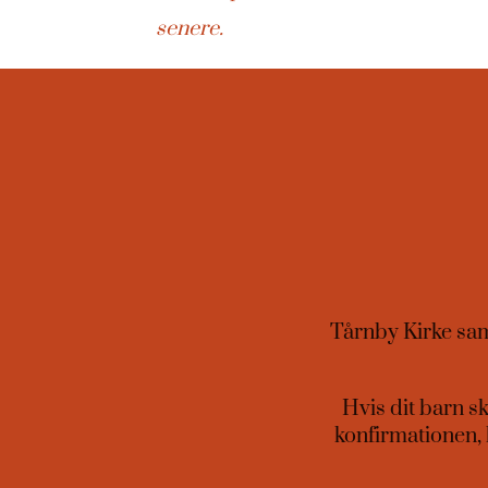
senere.
Tårnby Kirke saml
Hvis dit barn sk
konfirmationen, 