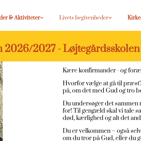
der & Aktiviteter
Livets begivenheder
Kirk
 2026/2027 - Løjtegårdsskolen
Kære konfirmander - og foræl
Hvorfor vælge at gå til præs
på, om det med Gud og tro bet
Du undersøger det sammen med
for! Til gengæld skal vi tale 
død, kærlighed og alt det andet
Du er velkommen – også selv o
om du tror på Gud, eller du g