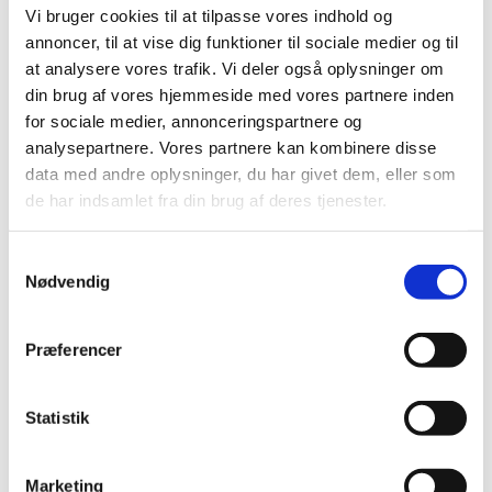
Vi bruger cookies til at tilpasse vores indhold og
3. Børnefællesgrav
annoncer, til at vise dig funktioner til sociale medier og til
at analysere vores trafik. Vi deler også oplysninger om
din brug af vores hjemmeside med vores partnere inden
Børnefællesgrav her sættes en lille
for sociale medier, annonceringspartnere og
børnekiste ned og fredningstiden er 10 år,
analysepartnere. Vores partnere kan kombinere disse
som en urne. Det er ikke muligt at sætte
data med andre oplysninger, du har givet dem, eller som
gravsten mm. på denne afdeling.
de har indsamlet fra din brug af deres tjenester.
Fællesgraven vedligeholdes af kirkegården og
der betales et engangsbeløb for hele
S
fredningstiden (obligatorisk vedligeholdelse)
Nødvendig
a
og erhvervelsen.
m
t
Præferencer
y
4. Det traditionelle urnegravsted
k
k
Statistik
e
Det traditionelle urnegravsted kan
v
sammenlignes med det traditionelle
Marketing