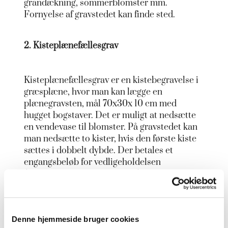
grandækning, sommerblomster mm.
Fornyelse af gravstedet kan finde sted.
2. Kisteplænefællesgrav
Kisteplænefællesgrav er en kistebegravelse i
græsplæne, hvor man kan lægge en
plænegravsten, mål 70x30x 10 cm med
hugget bogstaver. Det er muligt at nedsætte
en vendevase til blomster. På gravstedet kan
man nedsætte to kister, hvis den første kiste
sættes i dobbelt dybde. Der betales et
engangsbeløb for vedligeholdelsen
(obligatorisk vedligeholdelse) og
erhvervelsen på hele fredningstiden. Man kan
godt nedsætte en urne efter begravelsen af en
kiste. Fornyelse af gravstedet kan finde sted.
Denne hjemmeside bruger cookies