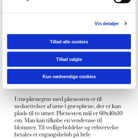
a
kistegravsted blot mindre ca. 1 m2 der er
l
plads til 4 urner på gravstedet. Gravstedet
g
kan med fordel beplantes med langsomt
Vis detaljer
voksende stauder og en mindre gravsten. Her
kan tilkøbes ydelser som ved den
traditionelle kistegrav. Gravstedsejeren kan
Tillad alle cookies
tilkøbe grandækning, renholdelse samt
sommer/efterårsblomster mm. Fornyelse af
gravstedet kan finde sted.
Tillad valgte
Kun nødvendige cookies
5. Urneplænegrav
Urneplænegrav med plænesten er til
nedsættelser af urne i græsplæne, der er kun
plads til to urner. Plænesten mål er 60x40x10
cm. Man kan tilkøbe en vendevase til
blomster. Til vedligeholdelse og erhvervelse
betales et engangsbeløb på hele