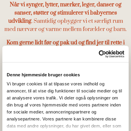
Når vi synger, lytter, mærker, leger, danser og
sanser, støtter og stimulerer vi babyernes
udvikling
. Samtidig opbygger vi et særligt rum
med nærvær og varme mellem forælder og barn.
Kom gerne lidt før og pak ud og find jer til rette i
rummet
. Babyer og forældre mødes på et stort
tæppe på gulvet, og beboerne på plejehjemmet
sidder rundt om os og oplever vores lege og
sange.
Denne hjemmeside bruger cookies
Vi bruger cookies til at tilpasse vores indhold og
Man behøver som forælder ikke at kunne synge
annoncer, til at vise dig funktioner til sociale medier og til
eller kende salmer
– men man skal være
at analysere vores trafik. Vi deler også oplysninger om
forberedt på at slappe helt af i krop og sjæl og
din brug af vores hjemmeside med vores partnere inden
for sociale medier, annonceringspartnere og
glemme alt om vasketøj og opvask for en stund.
analysepartnere. Vores partnere kan kombinere disse
data med andre oplysninger, du har givet dem, eller som
For dem, der har tid og lyst, er der kaffe, brød og