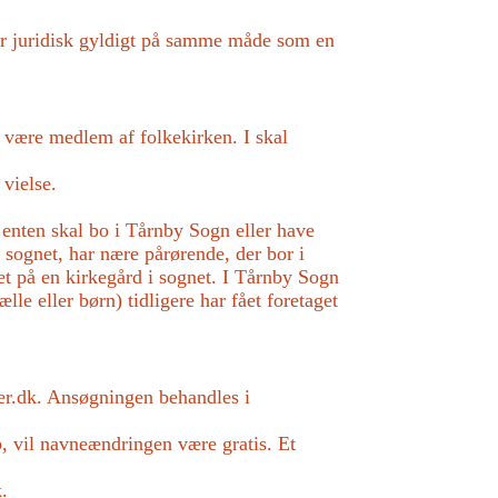
p er juridisk gyldigt på samme måde som en
al være medlem af folkekirken. I skal
 vielse.
n enten skal bo i Tårnby Sogn eller have
i sognet, har nære pårørende, der bor i
vet på en kirkegård i sognet. I Tårnby Sogn
le eller børn) tidligere har fået foretaget
ger.dk. Ansøgningen behandles i
, vil navneændringen være gratis. Et
k.