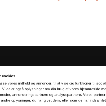
Tårnby Kirke

Englandsvej 332, 2770 Kastrup
 cookies
Telefon 32 50 41 95

passe vores indhold og annoncer, til at vise dig funktioner til soci
fik. Vi deler også oplysninger om din brug af vores hjemmeside m
 medier, annonceringspartnere og analysepartnere. Vores partne
Kontakt
Cookiepolitik
Tilgængelighedserklæring
ndre oplysninger, du har givet dem, eller som de har indsamlet 