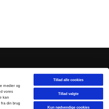
Tillad alle cookies
ale medier og
ed vores
Tillad valgte
re kan
fra din brug
Kun nødvendige cookies