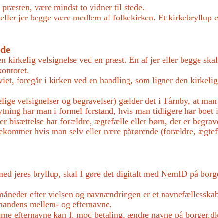
g præsten, være mindst to vidner til stede.
ne eller jer begge være medlem af folkekirken. Et kirkebryllu
ede
 en kirkelig velsignelse ved en præst. En af jer eller begge sk
kontoret.
 viet, foregår i kirken ved en handling, som ligner den kirkelig
kelige velsignelser og begravelser) gælder det i Tårnby, at ma
nytning har man i formel forstand, hvis man tidligere har boet 
ler bisættelse har forældre, ægtefælle eller børn, der er begra
rekommer hvis man selv eller nære pårørende (forældre, ægtefæl
med jeres bryllup, skal I gøre det digitalt med NemID på bor
måneder efter vielsen og navnændringen er et navnefællesskab
inandens mellem- og efternavne.
amme efternavne kan I, mod betaling, ændre navne på borger.d