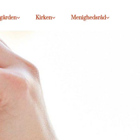
egården
Kirken
Menighedsråd