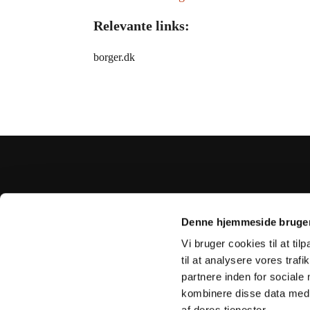
Relevante links:
borger.dk
Denne hjemmeside bruger
Vi bruger cookies til at til
til at analysere vores tra
partnere inden for sociale
kombinere disse data med a
af deres tjenester.