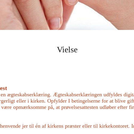
Vielse
est
lde en ægteskabserklæring. Ægteskabserklæringen udfyldes dig
rgerligt eller i kirken. Opfylder I betingelserne for at blive 
kal være opmærksomme på, at prøvelsesattesten udløber efter f
 henvende jer til én af kirkens præster eller til kirkekontoret