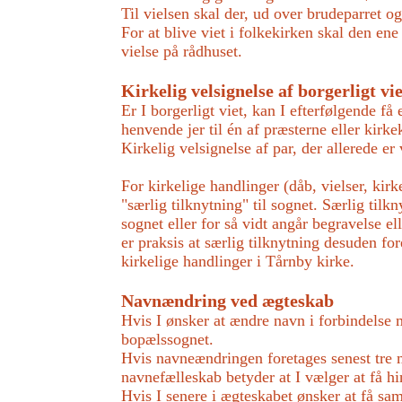
Til vielsen skal der, ud over brudeparret o
For at blive viet i folkekirken skal den e
vielse på rådhuset.
Kirkelig velsignelse af borgerligt vi
Er I borgerligt viet, kan I efterfølgende få
henvende jer til én af præsterne eller kirke
Kirkelig velsignelse af par, der allerede er
For kirkelige handlinger (dåb, vielser, kir
"særlig tilknytning" til sognet. Særlig tilk
sognet eller for så vidt angår begravelse el
er praksis at særlig tilknytning desuden fo
kirkelige handlinger i Tårnby kirke.
Navnændring ved ægteskab
Hvis I ønsker at ændre navn i forbindelse 
bopælssognet.
Hvis navneændringen foretages senest tre 
navnefælleskab betyder at I vælger at få h
Hvis I senere i ægteskabet ønsker at få s