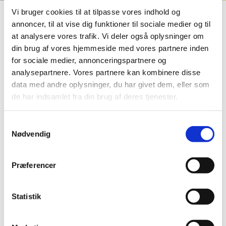
Vi bruger cookies til at tilpasse vores indhold og
annoncer, til at vise dig funktioner til sociale medier og til
Sorggrupper for børn "Under
at analysere vores trafik. Vi deler også oplysninger om
din brug af vores hjemmeside med vores partnere inden
regnbuen"
for sociale medier, annonceringspartnere og
analysepartnere. Vores partnere kan kombinere disse
data med andre oplysninger, du har givet dem, eller som
de har indsamlet fra din brug af deres tjenester.
Aktuel Status
S
Nødvendig
a
Der er i øjeblikket ikke et aktivt sorggruppeforløb. Har
m
du spørgsmål, eller ønsker du en samtale om børns sorg,
t
er du meget velkommen til at kontakte sognepræst
Præferencer
y
Louise Husted Rosenberg.
k
k
Statistik
Tlf.: 30 46 08 86 eller via e-mail: lrr@km.dk.
e
v